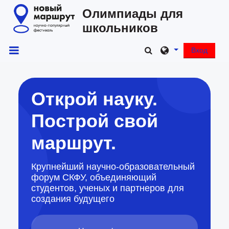
Перейти к основному содержанию
Олимпиады для
школьников
Изменить данные 
Вход
Боковая панель
Открой науку.
Построй свой
маршрут.
Крупнейший научно-образовательный
форум СКФУ, объединяющий
студентов, ученых и партнеров для
создания будущего